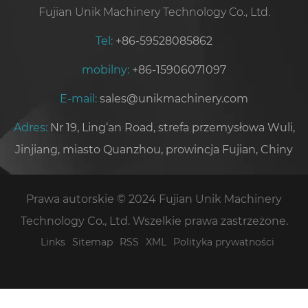
Fujian Unik Machinery Technology Co., Ltd.
Tel:
+86-59528085862
mobilny:
+86-15906071097
E-mail:
sales@unikmachinery.com
Adres:
Nr 19, Ling‘an Road, strefa przemysłowa Wuli,
Jinjiang, miasto Quanzhou, prowincja Fujian, Chiny
Prawa autorskie © 2024 Fujian Unik Machinery
Technology Co., Ltd. Wszelkie prawa zastrzeżone.
Links
Sitemap
RSS
XML
Polityka prywatności