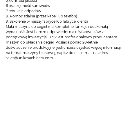
5.Kontrola jakości
6.oszczędność surowców
7.redukcja odpadów
8. Pomoc zdalna (przez kabel lub telefon)
9. Szkolenie w naszej fabryce lub fabryce klienta
Mała maszyna do cegieł ma kompletne funkcje i doskonałą
wydajność. Jest bardzo odpowiedni dla użytkowników z
początkową inwestycją. Unik jest profesjonalnym producentem
maszyn do układania cegieł. Posiada ponad 20-letnie
doświadczenie produkcyjne. jeśli chcesz uzyskać więcej informacji
na temat maszyny blokowej, napisz do nas e-mail na adres
sales@unikmachinery.com