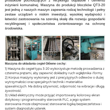
produktów pochodzących z recyklingu odpadów i cementu
inżynierii komunalnej. Maszyna do produkcji bloczków QT3-20
jest jedną z naszych maszyn zapewnia rodzaj technologii i pełny
zestaw urządzeń o niskim inwestycji, wysokiej wydajności i
łatwości zastosowania na szeroką skalę dla rozwoju gospodarki
recyklingowej i społeczeństwa zorientowanego na ochronę
środowiska.
Maszyna do układania cegieł Główne cechy:
1) Maszyna do cegieł typu 3-20 wykorzystuje metodę prowadzenia z
czterema prętami, aby zapewnić dokładny ruch wgłębnika i formy.
2) Korpus maszyny wykonany jest z precyzyjnych odlewów o dużej
wytrzymałości oraz specjalnych technik i materiałów
spawalniczych. Ma dobrą sztywność, odporność na wibracje i długą
żywotność.
3) Układ elektryczny może przyjąć importowany kolorowy ekran
dotykowy i programowalny sterownik PLC, a jego system
sterowania może obejmować sterowanie logiką bezpieczeństwa i
system diagnostyki usterek.