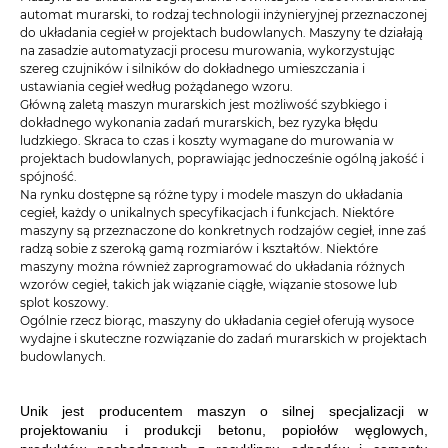
automat murarski, to rodzaj technologii inżynieryjnej przeznaczonej
do układania cegieł w projektach budowlanych. Maszyny te działają
na zasadzie automatyzacji procesu murowania, wykorzystując
szereg czujników i silników do dokładnego umieszczania i
ustawiania cegieł według pożądanego wzoru.
Główną zaletą maszyn murarskich jest możliwość szybkiego i
dokładnego wykonania zadań murarskich, bez ryzyka błędu
ludzkiego. Skraca to czas i koszty wymagane do murowania w
projektach budowlanych, poprawiając jednocześnie ogólną jakość i
spójność.
Na rynku dostępne są różne typy i modele maszyn do układania
cegieł, każdy o unikalnych specyfikacjach i funkcjach. Niektóre
maszyny są przeznaczone do konkretnych rodzajów cegieł, inne zaś
radzą sobie z szeroką gamą rozmiarów i kształtów. Niektóre
maszyny można również zaprogramować do układania różnych
wzorów cegieł, takich jak wiązanie ciągłe, wiązanie stosowe lub
splot koszowy.
Ogólnie rzecz biorąc, maszyny do układania cegieł oferują wysoce
wydajne i skuteczne rozwiązanie do zadań murarskich w projektach
budowlanych.
Unik jest producentem maszyn o silnej specjalizacji w
projektowaniu i produkcji betonu, popiołów węglowych,