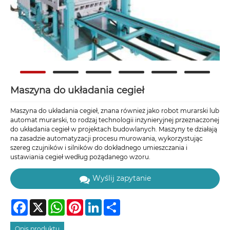
Maszyna do układania cegieł
Maszyna do układania cegieł, znana również jako robot murarski lub
automat murarski, to rodzaj technologii inżynieryjnej przeznaczonej
do układania cegieł w projektach budowlanych. Maszyny te działają
na zasadzie automatyzacji procesu murowania, wykorzystując
szereg czujników i silników do dokładnego umieszczania i
ustawiania cegieł według pożądanego wzoru.
Wyślij zapytanie
Facebook
X
WhatsApp
Pinterest
LinkedIn
Share
Opis produktu