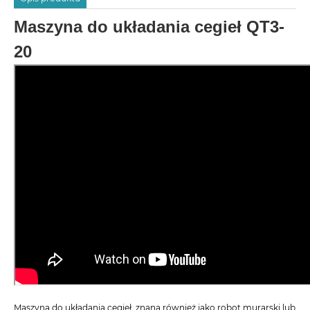
Maszyna do układania cegieł QT3-
20
Maszyna do układania cegieł, znana również jako robot murarski lub