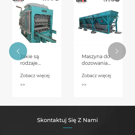


Jakie są
Maszyna do
rodzaje
dozowania
chińskiego
betonu:
Zobacz więcej
Zobacz więcej
miksera
zwiększanie
obowiązkowego
wydajności w
>>
>>
JS?
branży
budowlanej
Skontaktuj Się Z Nami