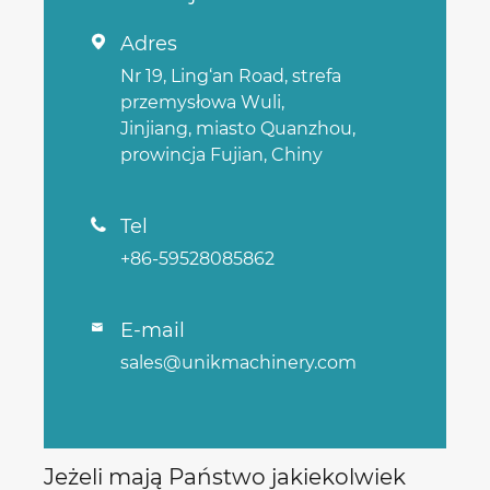
Adres

Nr 19, Ling‘an Road, strefa
przemysłowa Wuli,
Jinjiang, miasto Quanzhou,
prowincja Fujian, Chiny
Tel

+86-59528085862
E-mail

sales@unikmachinery.com
Jeżeli mają Państwo jakiekolwiek