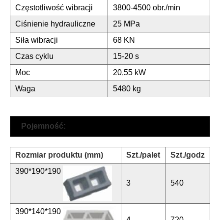
Częstotliwość wibracji
3800-4500 obr./min
Ciśnienie hydrauliczne
25 MPa
Siła wibracji
68 KN
Czas cyklu
15-20 s
Moc
20,55 kW
Waga
5480 kg
Pojemność:
Rozmiar produktu (mm)
Szt./pal
e
t
Szt./godz
390*190*190
3
540
390*140*190
4
720