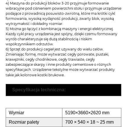
4) Maszyna do produkcji bloków 3-20 przyjmuje formowanie
wibracyjne pod ciśnieniem powierzchni stołu i przyjmuje urządzenie
podające z prowadnicą posuwisto-zwrotną, które ma krótki cykl
formowania, wysoką wydajność produkcji, zwarty blok, wysoką
wytrzymałość i dokładny rozmiar.
5) Można go łączyć z kombinacją maszyny i energii elektrycznej.
Każdy cykl pracy urządzenia jest spójny, dzięki czemu formowany
wyrób charakteryzuje się dużą stabilnością i niskim
współczynnikiem odrzutów.
6) Sprzęt do produkcji cegieł jest używany do wielu celów.
Zmieniając formę, może wytwarzać cegły porowate, pustaki,
krawężniki, cegły chodnikowe, cegły trawiaste, cegły
zabezpieczające skarpy i inne produkty cementowe o różnych
specyfikacjach. Urządzenie tekstylne może wytwarzać produkty
takie jak kolorowe kostki brukowe.
Specyfikacja techniczna:
Wymiar
5190×3660×2620 mm
Rozmiar palety
700 × 540 × 18 ~ 25 mm