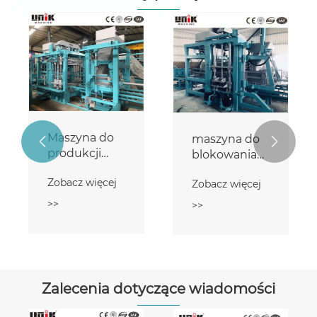
Maszyna do
maszyna do


produkcji
blokowania
bloków z
cegieł
Zobacz więcej
Zobacz więcej
pojedynczą
paletą
>>
>>
Zalecenia dotyczące wiadomości